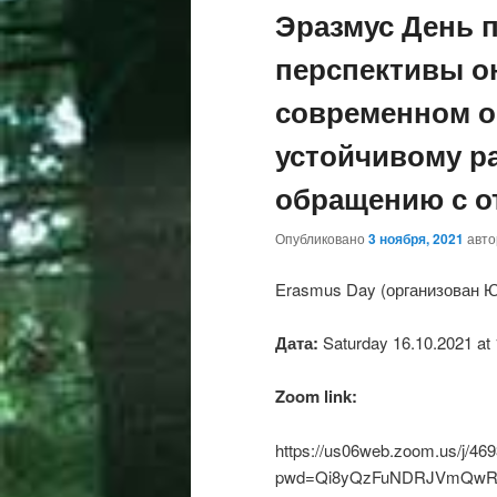
Эразмус День п
перспективы о
современном об
устойчивому р
обращению с о
Опубликовано
3 ноября, 2021
авт
Erasmus Day (организован 
Дата
:
Saturday 16.10.2021 at
Zoom link:
https://us06web.zoom.us/j/46
pwd=Qi8yQzFuNDRJVmQwR