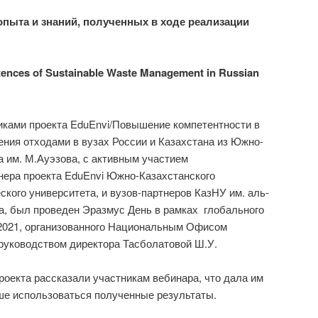
опыта и знаний, полученных в ходе реализации
nces of Sustainable Waste Management in Russian
никами проекта EduEnvi/Повышение компетентности в
ения отходами в вузах России и Казахстана из Южно-
а им. М.Ауэзова, с активным участием
нера проекта EduEnvi Южно-Казахстанского
ского университета, и вузов-партнеров КазНУ им. аль-
а, был проведен Эразмус День в рамках глобального
021, организованного Национальным Офисом
руководством директора Тасболатовой Ш.У.
роекта рассказали участникам вебинара, что дала им
ше использоваться полученные результаты.