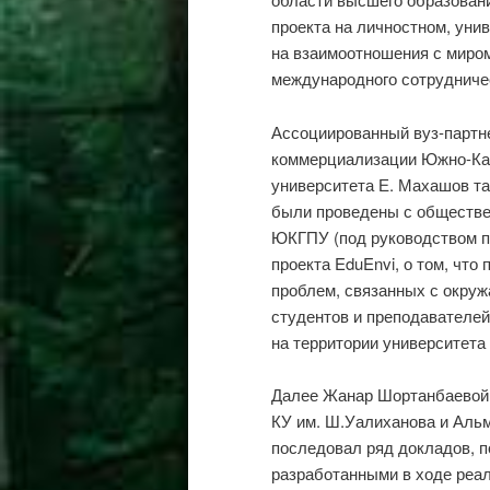
проекта на личностном, уни
на взаимоотношения с миром
международного сотрудниче
Ассоциированный вуз-партне
коммерциализации Южно-Каз
университета Е. Махашов та
были проведены с обществе
ЮКГПУ (под руководством 
проекта EduEnvi, о том, что
проблем, связанных с окруж
студентов и преподавателей
на территории университета
Далее Жанар Шортанбаевой 
КУ им. Ш.Уалиханова и Аль
последовал ряд докладов, 
разработанными в ходе реа