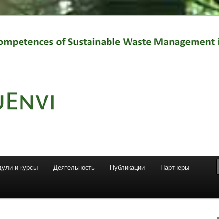
t for the production of this publication does not constitute an
ich reflects the views only of the authors, and the Commission cannot
e which may be made of the information contained therein."
ули и курсы
Деятельность
Публикации
Партнеры