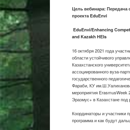
Цель вебинара: Передача 
проекта
EduEnvi
EduEnvi/Enhancing Compete
and Kazakh HEIs
16 октября 2021 года участ
области устойчивого управл
Казахстанского университет
ассоциированного вуза-парт
государственного педагогиче
Фараби, КУ им.Ш.Уалиханов
мероприятия ErasmusWeek 2
Эразмус+ в Казахстане под 
Координаторы и участники п
программа и как будут даль