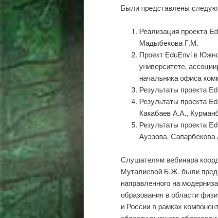
Были представлены следую
Реализация проекта Ed
Мадыбекова Г.М.
Проект EduEnvi в Южно
университете, ассоции
начальника офиса ком
Результаты проекта Ed
Результаты проекта Ed
Какабаев А.А., Курман
Результаты проекта Ed
Ауэзова. Сапарбекова 
Слушателям вебинара коорд
Муталиевой Б.Ж. были пред
направленного на модерниз
образования в области физи
и России в рамках компоне
области высшего образован