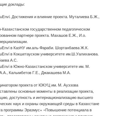
щие доклады:
uEnvi. Достижения и влияние проекта. Муталиева Б.Ж.,
-Казахстанском государственном педагогическом
рованном партнере проекта. Махашов Е.Ж., И.о.
мерциализации.
uEnvi в КазНУ им.аль-Фараби. Шортанбаева Ж.К.
uEnvi в Кокшетауском университете им.Ш.Уалиханова.
баева А.С.
uEnvi в Южно-Казахстанском университете им. М.
А.А., Калымбетов Г.Е., Джакашева М.А.
инатором проекта от ЮКУЦ им. М. Ауэзова
ставлены основные моменты в реализации проекта,
ацию, доступность и интернационализацию высшего
ческих наук и охраны окружающей среды в Казахстане
нта программы Эразмус+ «Повышение потенциала в
ия», представлены основные достижения и влияние