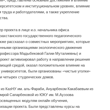
верситетском и институциональном уровнях, влияние
 труда и работодателями, а также укрепление
ства.
р проекта в лице и.о. начальника офиса
ахстанского государственного педагогического
кже рассказал о совместных мероприятиях, которые
нными организациями экологического движения
профессора Мадыбековой Галии Муталиевны) и
 проект активизировал работу в направлении решения
ающей средой, оказал положительное влияние на
 университетов, были организованы «чистые уголки»
 и четырех студенческих домов.
из КазНУ им. аль-Фараби, Ануарбеком Какабаевым из
мирой Сапарбековой из ЮКУ им. М.Ауэзова
посвященных модулям онлайн обучения,
лизации проекта. Были представлены курсы на