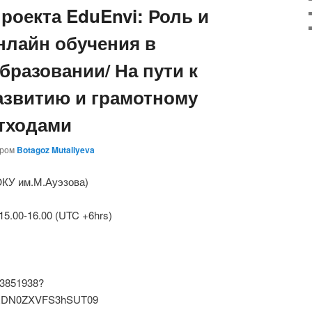
роекта EduEnvi: Роль и
нлайн обучения в
разовании/ На пути к
азвитию и грамотному
тходами
ором
Botagoz Mutaliyeva
ЮКУ им.М.Ауэзова)
 15.00-16.00 (UTC +6hrs)
93851938?
DN0ZXVFS3hSUT09